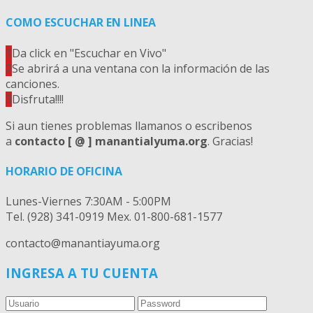
COMO ESCUCHAR EN LINEA
1
Da click en "Escuchar en Vivo"
2
Se abrirá a una ventana con la información de las
canciones.
3
Disfruta!!!!
Si aun tienes problemas llamanos o escribenos
a
contacto [ @ ] manantialyuma.org
. Gracias!
HORARIO DE OFICINA
Lunes-Viernes 7:30AM - 5:00PM
Tel. (928) 341-0919 Mex. 01-800-681-1577
contacto@manantiayuma.org
INGRESA A TU CUENTA