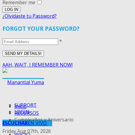
Remember me
¿Olvidaste tu Password?
FORGOT YOUR PASSWORD?
*
AAH, WAIT, I REMEMBER NOW!
SUPPORT
Inicio
LOGIN
RECURSOS
Cumpleaños y Aniversario
ESCUCHAR
EN VIVO
Friday Aug 07th, 2026
INICIO