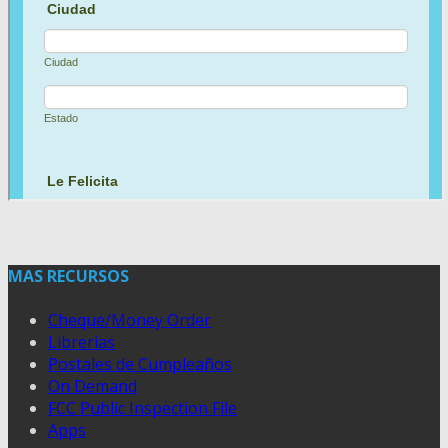
MAS RECURSOS
Cheque/Money Order
Librerias
Postales de Cumpleaños
On Demand
FCC Public Inspection File
Apps