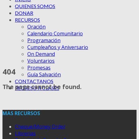
QUIENES SOMOS
DONAR
RECURSOS
Oración
Calendario Comunitario
Programación
Cumpleaños y Aniversario
On Demand
Voluntarios
Promesas
404
Guía Salvación
CONTACTANOS
The page cannot be found.
REGRESO A CLASES
MAS RECURSOS
Cheque/Money Order
Librerias